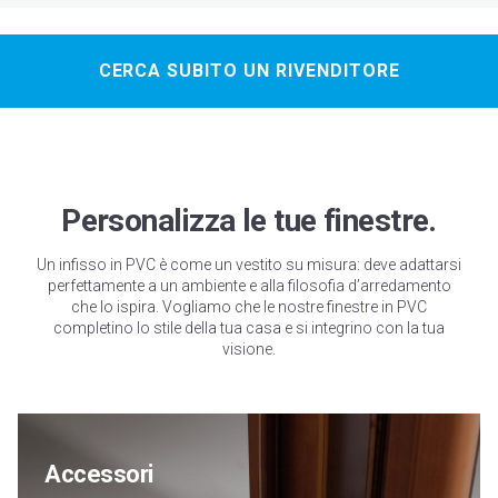
CERCA SUBITO UN RIVENDITORE
Bianco spazzolato
Bianco soft
Rovere spazzolato
Grigio Chiaro soft
Personalizza le tue finestre.
Grigio Quarzo soft
Noce spazzolato
Grigio Ombra soft
Noce naturale
Un infisso in PVC è come un vestito su misura: deve adattarsi
perfettamente a un ambiente e alla filosofia d’arredamento
che lo ispira. Vogliamo che le nostre finestre in PVC
completino lo stile della tua casa e si integrino con la tua
visione.
Rovere Spazzolato
Grigio Basalto soft
Grigio Scuro soft
Rovere dorato
Amber
spazzolato
Accessori