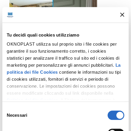
Tu decidi quali cookies utilizziamo
OKNOPLAST utilizza sul proprio sito i file cookies per
garantire il suo funzionamento corretto, i cookies
statistici per analizzare il traffico sul sito ed i cookies di
marketing per personalizzare gli annunci pubblicitari.
La
politica dei file Cookies
contiene le informazioni su tipi
di cookies utilizzati, fornitori di servizi e periodo di
Stai ristrutturando casa?
conservazione. Le impostazioni dei cookies possono
essere modificate cliccando sul link disponibile nella
Grazie alle sue caratteristiche uniche,
Prolux è la finestra
Politica dei file Cookies
. Il Titolare del trattamento è
ideale per la ristrutturazione
. Il suo profilo ridotto consente
Oknoplast sp. z o.o. Le ulteriori informazioni sul
di guadagnare 5 cm di superficie trasparente nella parte
Selezione
centrale, e 2 cm nei restanti lati, aumentando la luminosità
trattamento dei dati personali e sui diritti che ti spettano
Necessari
del
degli interni.
sono disponibili nella
Politica sulla privacy
consenso