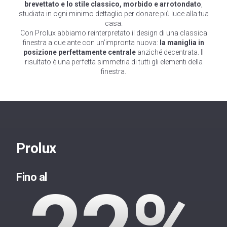
brevettato e lo stile classico, morbido e arrotondato
,
studiata in ogni minimo dettaglio per donare più luce alla tua
casa.
Con Prolux abbiamo reinterpretato il design di una classica
finestra a due ante con un’impronta nuova:
la maniglia in
posizione perfettamente centrale
anziché decentrata. Il
risultato è una perfetta simmetria di tutti gli elementi della
finestra.
Prolux
Fino al