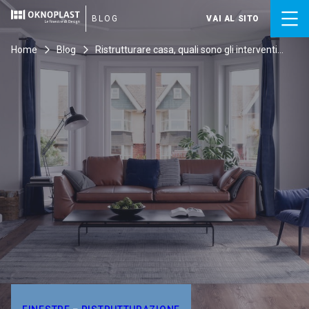
Skip
to
BLOG
VAI AL SITO
content
Home
Blog
Ristrutturare casa, quali sono gli interventi
principali?