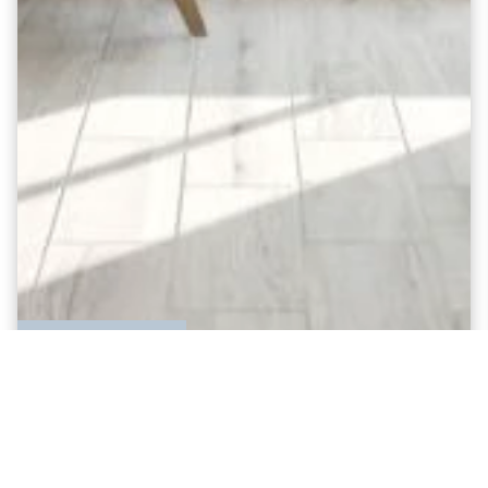
IDEE PER ARREDARE
Come arredare una mansarda e
trasformarla in uno spazio luminoso e
funzionale
Arredare una mansarda significa organizzare gli