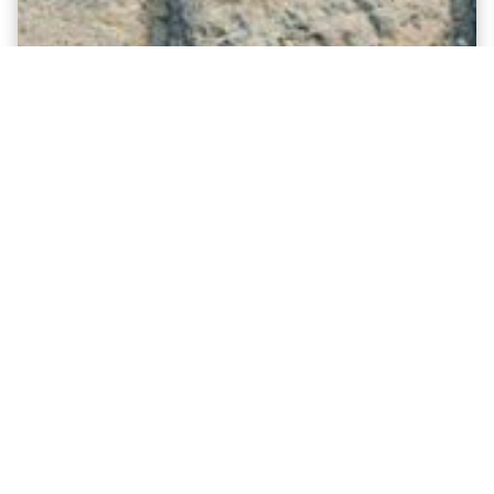
L'ESPERTO CONSIGLIA
Come eliminare gli spifferi dalle finestre
Scopri come eliminare gli spifferi dalle finestre in
modo efficace e duraturo. Migliora comfort,
efficienza…