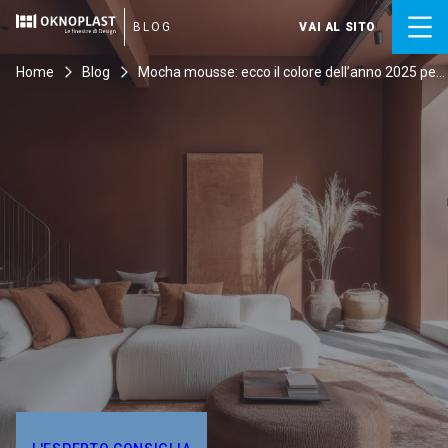
Skip
to
BLOG
VAI AL SITO
content
Home
Blog
Mocha mousse: ecco il colore dell’anno 2025 per
una tonalità sofisticata ed essenziale