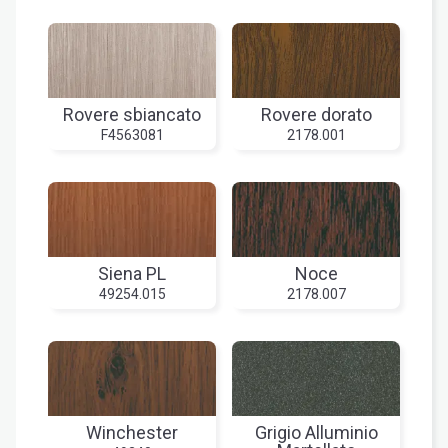
Rovere sbiancato
Rovere dorato
F4563081
2178.001
Siena PL
Noce
49254.015
2178.007
Winchester
Grigio Alluminio