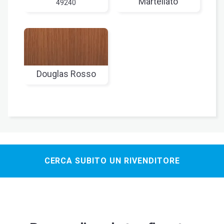
Martellato
49240
Douglas Rosso
CERCA SUBITO UN RIVENDITORE
Bianco spazzolato
Bianco soft
Rovere spazzolato
Grigio Chiaro soft