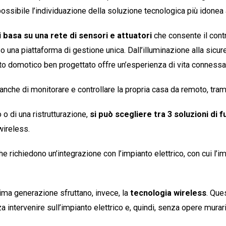
possibile l’individuazione della soluzione tecnologica più idonea 
i basa su una rete di sensori e attuatori
che consente il contr
rso una piattaforma di gestione unica. Dall’illuminazione alla sicu
to domotico ben progettato offre un’esperienza di vita connessa
nche di monitorare e controllare la propria casa da remoto, tram
o o di una ristrutturazione,
si può scegliere tra 3 soluzioni di
 wireless.
he richiedono un’integrazione con l’impianto elettrico, con cui l’
tima generazione sfruttano, invece, la
tecnologia wireless
. Que
 intervenire sull’impianto elettrico e, quindi, senza opere murari