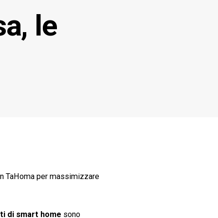
a, le
t con TaHoma per massimizzare
nti di smart home
sono