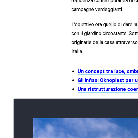
residenza contemporanea di cir
campagne verdeggianti.
L’obiettivo era quello di dare n
con il giardino circostante. Sot
originarie della casa attraverso
Italia.
Un concept tra luce, omb
Gli infissi Oknoplast per
Una ristrutturazione coer