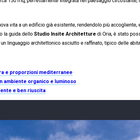
ca 150 mq, perfettamente integrata nel paesaggio circostante, cos
uova vita a un edificio già esistente, rendendolo più accogliente, 
to la guida dello
Studio Insite Architetture
di Oria, è stato pos
 un linguaggio architettonico asciutto e raffinato, tipico delle ab
ra e proporzioni mediterranee
 un ambiente organico e luminoso
ente e ben riuscita