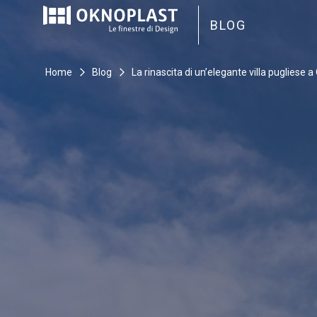
Skip
to
BLOG
content
Home
Blog
La rinascita di un’elegante villa pugliese a