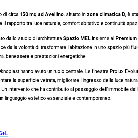
 di circa
150 mq ad Avellino
, situato in
zona climatica D
, è st
re il rapporto tra luce naturale, comfort abitativo e continuità spaz
ato dallo studio di architettura
Spazio MEL
insieme al
Premium 
sce dalla volontà di trasformare l’abitazione in uno spazio più flu
ura, benessere e prestazioni energetiche
 Oknoplast hanno avuto un ruolo centrale. Le finestre Prolux Evolu
are la superficie vetrata, migliorare l’ingresso della luce natura
o. Un intervento che ha contribuito al passaggio dell’immobile dall
n linguaggio estetico essenziale e contemporaneo.
 G+L