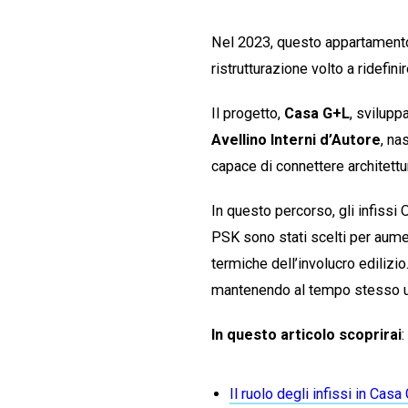
Nel 2023, questo appartamento
ristrutturazione volto a ridefini
Il progetto,
Casa G+L
, svilupp
Avellino Interni d’Autore
, na
capace di connettere architett
In questo percorso, gli infissi
PSK sono stati scelti per aument
termiche dell’involucro edilizi
mantenendo al tempo stesso u
In questo articolo scoprirai
:
Il ruolo degli infissi in Casa