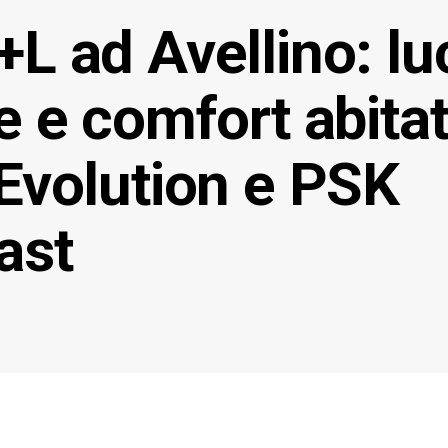
L ad Avellino: lu
e e comfort abita
Evolution e PSK
ast