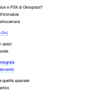
tion e PSK di Oknoplast?
ll’immobile
vetrocamera
a G+L
i spazi
turale
integrata
ntervento
 qualità spaziale
etico