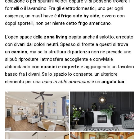
colazione o per spuntini veloci, oppure vi si possono trovare i
fornelli o il lavandino. Fra gli elettrodomestici, uno per ogni
esigenza, un must have è il
frigo side by side,
ovvero con
doppi sportelli, non per niente detto frigo americano.
L’open space della
zona living
ospita anche il salotto, arredato
con divani dai colori neutri. Spesso di fronte a questi si trova
un
camino,
ma se la struttura di partenza non ne prevede uno
si può riprodurre l’atmosfera accogliente e conviviale
abbondando con
cuscini e coperte
e aggiungendo un tavolino
basso fra i divani. Se lo spazio lo consente, un ulteriore
elemento per una
casa in stile americano
è un
angolo bar.