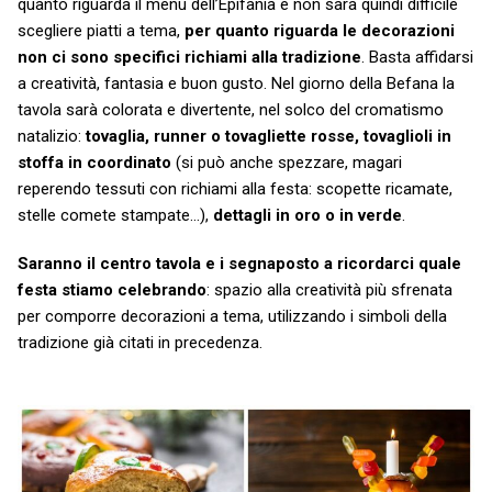
quanto riguarda il menù dell’Epifania e non sarà quindi difficile
scegliere piatti a tema,
per quanto riguarda le decorazioni
non ci sono specifici richiami alla tradizione
. Basta affidarsi
a creatività, fantasia e buon gusto. Nel giorno della Befana la
tavola sarà colorata e divertente, nel solco del cromatismo
natalizio:
tovaglia, runner o tovagliette rosse, tovaglioli in
stoffa in coordinato
(si può anche spezzare, magari
reperendo tessuti con richiami alla festa: scopette ricamate,
stelle comete stampate…),
dettagli in oro o in verde
.
Saranno il centro tavola e i segnaposto a ricordarci quale
festa stiamo celebrando
: spazio alla creatività più sfrenata
per comporre decorazioni a tema, utilizzando i simboli della
tradizione già citati in precedenza.