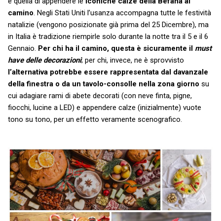
è quella di appendere le
iconiche calze della Befana al
camino
. Negli Stati Uniti l’usanza accompagna tutte le festività
natalizie (vengono posizionate già prima del 25 Dicembre), ma
in Italia è tradizione riempirle solo durante la notte tra il 5 e il 6
Gennaio.
Per chi ha il camino, questa è sicuramente il
must
have delle decorazioni
; per chi, invece, ne è sprovvisto
l’alternativa potrebbe essere rappresentata dal davanzale
della finestra o da un tavolo-consolle nella zona giorno
su
cui adagiare rami di abete decorati (con neve finta, pigne,
fiocchi, lucine a LED) e appendere calze (inizialmente) vuote
tono su tono, per un effetto veramente scenografico.