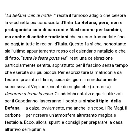
“
La Befana vien di notte…
” recita il famoso adagio che celebra
la vecchietta più conosciuta d’Italia.
La Befana, però, non è
protagonista solo di canzoni e filastrocche per bambini,
ma anche di antiche tradizioni
che si sono tramandate fino
ad oggi, in tutte le regioni d’Italia. Questo fa sì che, nonostante
sia l’ultimo appuntamento rosso del calendario natalizio e che,
di fatto, “
tutte le feste porta via
”, resti una celebrazione
particolarmente sentita, soprattutto per il fascino senza tempo
che esercita sui più piccoli. Per esorcizzare la malinconia da
feste in procinto di finire, tipica dei giorni immediatamente
successivi al Veglione, niente di meglio che (tornare a)
decorare a tema la casa
. Gli addobbi natalizi e quelli utilizzati
per il Capodanno, lasceranno il posto ai
simboli tipici della
Befana
– la calza, ovviamente, ma anche le scope, i Re Magi, il
carbone – per ricreare un’atmosfera altrettanto magica e
festaiola. Ecco, allora, spunti e consigli per preparare la casa
all’arrivo dell’Epifania.