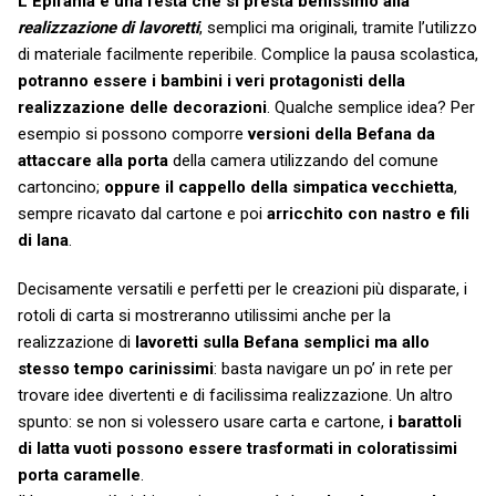
L’Epifania è una festa che si presta benissimo alla
realizzazione di lavoretti
, semplici ma originali, tramite l’utilizzo
di materiale facilmente reperibile. Complice la pausa scolastica,
potranno essere i bambini i veri protagonisti della
realizzazione delle decorazioni
. Qualche semplice idea? Per
esempio si possono comporre
versioni della Befana da
attaccare alla porta
della camera utilizzando del comune
cartoncino;
oppure il cappello della simpatica vecchietta
,
sempre ricavato dal cartone e poi
arricchito con nastro e fili
di lana
.
Decisamente versatili e perfetti per le creazioni più disparate, i
rotoli di carta si mostreranno utilissimi anche per la
realizzazione di
lavoretti sulla Befana semplici ma allo
stesso tempo carinissimi
: basta navigare un po’ in rete per
trovare idee divertenti e di facilissima realizzazione. Un altro
spunto: se non si volessero usare carta e cartone,
i barattoli
di latta vuoti possono essere trasformati in coloratissimi
porta caramelle
.