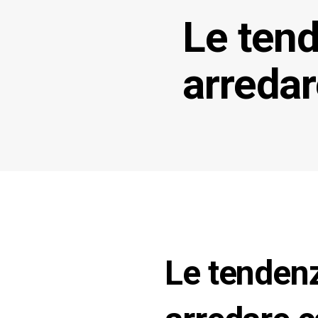
Le tend
arreda
Le tenden