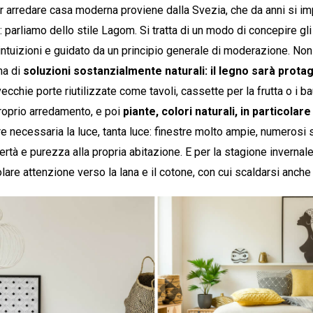
r arredare casa moderna proviene dalla Svezia, che da anni si 
n: parliamo dello stile Lagom. Si tratta di un modo di concepire gl
ntuizioni e guidato da un principio generale di moderazione. Non 
 ma di
soluzioni sostanzialmente naturali: il legno sarà prota
ecchie porte riutilizzate come tavoli, cassette per la frutta o i 
 proprio arredamento, e poi
piante, colori naturali, in particolare 
re necessaria la luce, tanta luce: finestre molto ampie, numerosi s
ertà e purezza alla propria abitazione. E per la stagione invernal
olare attenzione verso la lana e il cotone, con cui scaldarsi anche