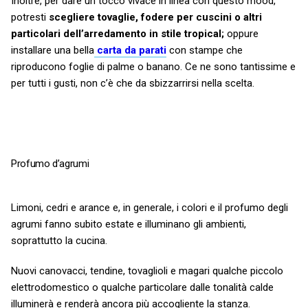
Inoltre, per dare un tocco vivace in linea con questo mood,
potresti
scegliere tovaglie, fodere per cuscini o altri
particolari dell’arredamento in stile tropical;
oppure
installare una bella
carta da parati
con stampe che
riproducono foglie di palme o banano. Ce ne sono tantissime e
per tutti i gusti, non c’è che da sbizzarrirsi nella scelta.
Profumo d’agrumi
Limoni, cedri e arance e, in generale, i colori e il profumo degli
agrumi fanno subito estate e illuminano gli ambienti,
soprattutto la cucina.
Nuovi canovacci, tendine, tovaglioli e magari qualche piccolo
elettrodomestico o qualche particolare dalle tonalità calde
illuminerà e renderà ancora più accogliente la stanza.