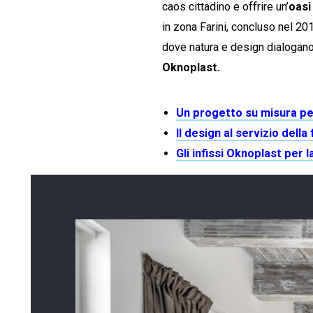
caos cittadino e offrire un’
oasi
in zona Farini, concluso nel 2
dove natura e design dialogano
Oknoplast.
Un progetto su misura pe
Il design al servizio della
Gli infissi Oknoplast per