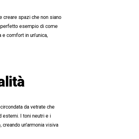
e creare spazi che non siano
Un perfetto esempio di come
a e comfort in un’unica,
alità
, circondata da vetrate che
esterni. I toni neutri e i
o, creando un’armonia visiva