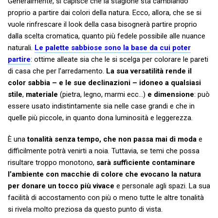
Generalmente, si capisce che la stagione sta cambiando
proprio a partire dai colori della natura. Ecco, allora, che se si
vuole rinfrescare il look della casa bisognerà partire proprio
dalla scelta cromatica, quanto più fedele possibile alle nuance
naturali.
Le palette sabbiose sono la base da cui poter
partire
: ottime alleate sia che le si scelga per colorare le pareti
di casa che per l’arredamento.
La sua versatilità rende il
color sabbia – e le sue declinazioni – idoneo a qualsiasi
stile
,
materiale
(pietra, legno, marmi ecc…)
e dimensione
: può
essere usato indistintamente sia nelle case grandi e che in
quelle più piccole, in quanto dona luminosità e leggerezza.
È una
tonalità senza tempo, che non passa mai di moda
e
difficilmente potrà venirti a noia. Tuttavia, se temi che possa
risultare troppo monotono,
sarà sufficiente contaminare
l’ambiente con macchie di colore che evocano la natura
per donare un tocco più vivace
e personale agli spazi. La sua
facilità di accostamento con più o meno tutte le altre tonalità
si rivela molto preziosa da questo punto di vista.