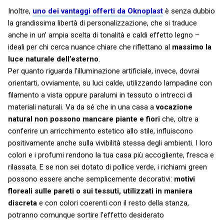
Inoltre,
uno dei vantaggi offerti da Oknoplast
è senza dubbio
la grandissima libertà di personalizzazione, che si traduce
anche in un’ ampia scelta di tonalità e caldi effetto legno –
ideali per chi cerca nuance chiare che riflettano al
massimo la
luce naturale dell’esterno
.
Per quanto riguarda l’illuminazione artificiale, invece, dovrai
orientarti, ovviamente, su luci calde, utilizzando lampadine con
filamento a vista oppure paralumi in tessuto o intrecci di
materiali naturali. Va da sé che in una casa a
vocazione
natural non possono mancare piante e fiori
che, oltre a
conferire un arricchimento estetico allo stile, influiscono
positivamente anche sulla vivibilità stessa degli ambienti. I loro
colori e i profumi rendono la tua casa più accogliente, fresca e
rilassata. E se non sei dotato di pollice verde, i richiami green
possono essere anche semplicemente decorativi:
motivi
floreali sulle pareti o sui tessuti, utilizzati in maniera
discreta
e con colori coerenti con il resto della stanza,
potranno comunque sortire l’effetto desiderato