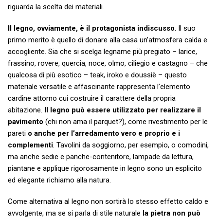
riguarda la scelta dei materiali.
Il legno, ovviamente, è il protagonista indiscusso
. Il suo
primo merito è quello di donare alla casa un’atmosfera calda e
accogliente. Sia che si scelga legname più pregiato – larice,
frassino, rovere, quercia, noce, olmo, ciliegio e castagno – che
qualcosa di più esotico – teak, iroko e doussiè – questo
materiale versatile e affascinante rappresenta l’elemento
cardine attorno cui costruire il carattere della propria
abitazione.
Il legno può essere utilizzato per realizzare il
pavimento
(chi non ama il parquet?), come rivestimento per le
pareti
o anche per l’arredamento vero e proprio e i
complementi
. Tavolini da soggiorno, per esempio, o comodini,
ma anche sedie e panche-contenitore, lampade da lettura,
piantane e applique rigorosamente in legno sono un esplicito
ed elegante richiamo alla natura.
Come alternativa al legno non sortirà lo stesso effetto caldo e
avvolgente, ma se si parla di stile naturale
la pietra non può