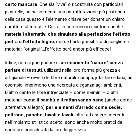
certo mancare
. Che sia “viva” o ricostruita con particolari
piastrelle, se hai in mente una ristrutturazione più profonda
della casa questo è l’elemento chiave per donare un chiaro
carattere al tuo stile. Certo, in commercio esistono anche
materiali alternativi che simulano alla perfezione l’effetto
pietra o l’effetto legno
, ma se hai la possibilità di scegliere i
materiali “originali”…l’effetto sarà ancor più efficace!
Infine, non si può parlare di
arredamento “nature” senza
parlare di tessuti
, utilizzati nella loro forma più grezza e
artigianale – ovvero le fibre naturali: canapa, juta, lino e lana, ad
esempio, imprimono una ricercata eleganza agli ambienti.
D’altro canto le fibre intrecciate – come il vimini – o altri
materiali come
il bambù e il rattan vanno bene
(anche come
alternativa al legno)
per elementi d’arredo come sedie,
poltrone, panche, tavoli e tavoli
: oltre ad essere coerenti
nell’impianto stilistico scelto, sono anche molto pratici da
spostare considerata la loro leggerezza.