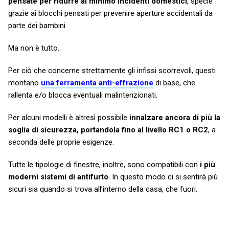
pensate per ridurre al minimo incidenti domestici
, specie
grazie ai blocchi pensati per prevenire aperture accidentali da
parte dei bambini.
Ma non è tutto.
Per ciò che concerne strettamente gli infissi scorrevoli, questi
montano
una ferramenta anti-effrazione
di base, che
rallenta e/o blocca eventuali malintenzionati.
Per alcuni modelli è altresì possibile
innalzare ancora di più la
soglia di sicurezza, portandola fino al livello RC1 o RC2
, a
seconda delle proprie esigenze.
Tutte le tipologie di finestre, inoltre, sono compatibili con
i più
moderni sistemi di antifurto
. In questo modo ci si sentirà più
sicuri sia quando si trova all’interno della casa, che fuori.