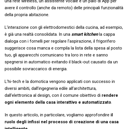
una rete wireless, un assistente vocale e un paio di App per
avere il controllo (anche da remoto) delle principali funzionalità
della propria abitazione.
L’interazione con gli elettrodomestici della cucina, ad esempio,
è già una realtà consolidata. In una
smart kitchen
la cappa
dialoga con i fornelli per regolare l’aspirazione, il frigorifero
suggerisce cosa manca e compila la lista della spesa al posto
tuo, gli apparecchi comunicano tra loro in rete e sanno
spegnersi in automatico evitando il black-out causato da un
possibile sovraccarico di energia.
L’hi-tech e la domotica vengono applicati con successo in
diversi ambiti, dall’ingegneria edile all’architettura,
dall’elettronica al design, con il comune obiettivo di
rendere
ogni elemento della casa interattivo e automatizzato
.
In questo articolo, in particolare, vogliamo approfondire
il
ruolo degli infissi nel processo di creazione di una casa
intelligente
.