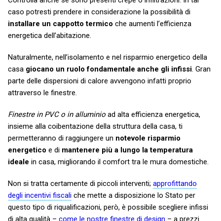
Controlla anche se sono presenti crepe o infiltrazioni.
In tal
caso
potresti prendere in considerazione la possibilità di
installare un cappotto termico
che aumenti l’efficienza
energetica dell’abitazione.
Naturalmente, nell’isolamento e nel risparmio energetico della
casa
giocano un ruolo fondamentale anche gli infissi
.
Gran
parte delle dispersioni di calore avvengono infatti proprio
attraverso le finestre.
Finestre in PVC o in alluminio
ad alta efficienza energetica,
insieme alla coibentazione
della struttura della casa
, ti
permetteranno di raggiungere un
notevole risparmio
energetico
e di
mantenere più a lungo la temperatura
ideale
in casa, migliorando il comfort tra le mura domestiche.
Non si tratta certamente di piccoli interventi;
approfittando
degli incentivi fiscali
che mette a disposizione lo Stato per
questo tipo di riqualificazioni, però, è possibile scegliere infissi
di alta qualità –
come le nostre finestre di design
– a prezzi