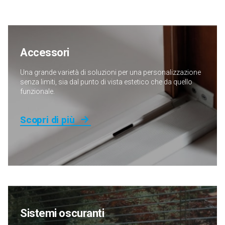
Rovere Spazzolato
Grigio Basalto soft
Grigio Scuro soft
Rovere dorato
Amber
spazzolato
Accessori
Una grande varietà di soluzioni per una personalizzazione
senza limiti, sia dal punto di vista estetico che da quello
Grigio Scuro
funzionale.
Venato soft
Scopri di più
Sistemi oscuranti