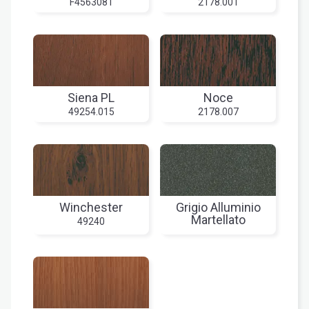
F4563081
2178.001
Siena PL
Noce
49254.015
2178.007
Winchester
Grigio Alluminio
Martellato
49240