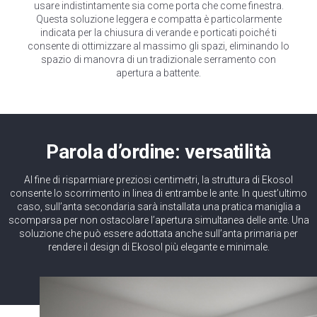
usare indistintamente sia come porta che come finestra.
Questa soluzione leggera e compatta è particolarmente
indicata per la chiusura di verande e porticati poiché ti
consente di ottimizzare al massimo gli spazi, eliminando lo
spazio di manovra di un tradizionale serramento con
apertura a battente.
Parola d’ordine: versatilità
Al fine di risparmiare preziosi centimetri, la struttura di Ekosol
consente lo scorrimento in linea di entrambe le ante. In quest’ultimo
caso, sull’anta secondaria sarà installata una pratica maniglia a
scomparsa per non ostacolare l’apertura simultanea delle ante. Una
soluzione che può essere adottata anche sull’anta primaria per
rendere il design di Ekosol più elegante e minimale.