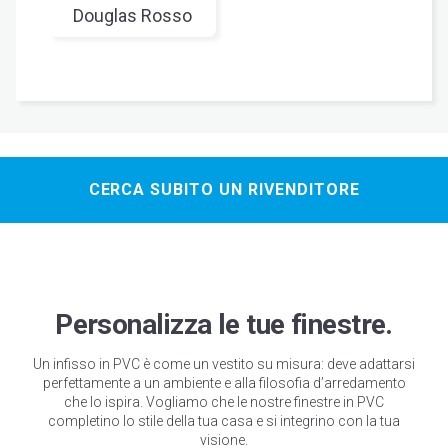
Douglas Rosso
CERCA SUBITO UN RIVENDITORE
Bianco spazzolato
Bianco soft
Rovere spazzolato
Grigio Chiaro soft
Personalizza le tue finestre.
Grigio Quarzo soft
Noce spazzolato
Grigio Ombra soft
Noce naturale
Un infisso in PVC è come un vestito su misura: deve adattarsi
perfettamente a un ambiente e alla filosofia d’arredamento
che lo ispira. Vogliamo che le nostre finestre in PVC
completino lo stile della tua casa e si integrino con la tua
visione.