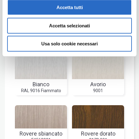
ecoNATURA
Accetta tutti
Soft
Accetta selezionati
Usa solo cookie necessari
GRUPPO I
GRUPPO II
GRUPPO C
Bianco
Avorio
RAL 9016 Fiammato
9001
Rovere sbiancato
Rovere dorato