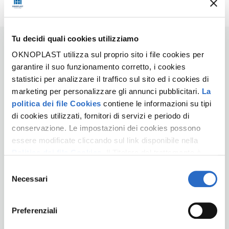
Tu decidi quali cookies utilizziamo
OKNOPLAST utilizza sul proprio sito i file cookies per
Ne facciamo di tutti i colori
garantire il suo funzionamento corretto, i cookies
statistici per analizzare il traffico sul sito ed i cookies di
marketing per personalizzare gli annunci pubblicitari.
La
Crediamo che anche la porta sia un vero e proprio
politica dei file Cookies
contiene le informazioni su tipi
elemento d'arredo. Per questo mettiamo a
di cookies utilizzati, fornitori di servizi e periodo di
disposizione un’ampia scelta di tonalità opache,
conservazione. Le impostazioni dei cookies possono
metallizzate e effetto legno. Potrai scegliere il colore
che meglio si abbina agli interni della tua casa. E se lo
essere modificate cliccando sul link disponibile nella
stile della facciata richiede colori diversi? Nessun
Politica dei file Cookies
. Il Titolare del trattamento è
problema, abbiamo pensato anche a questo: con
Oknoplast sp. z o.o. Le ulteriori informazioni sul
Selezione
l'opzione bicolore troverai il giusto compromesso.
trattamento dei dati personali e sui diritti che ti spettano
Necessari
del
sono disponibili nella
Politica sulla privacy
consenso
Preferenziali