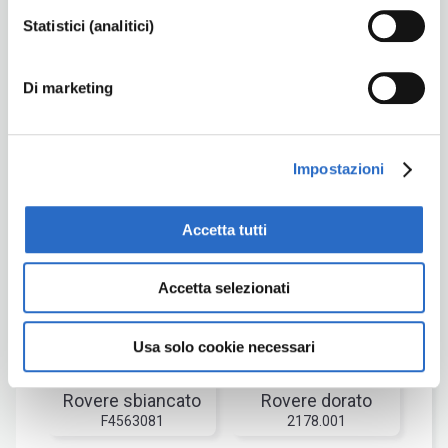
Statistici (analitici)
Standard
Di marketing
GRUPPO I
GRUPPO II
Impostazioni
Accetta tutti
Bianco
Avorio
RAL 9016 Fiammato
9001
Accetta selezionati
Usa solo cookie necessari
Rovere sbiancato
Rovere dorato
F4563081
2178.001