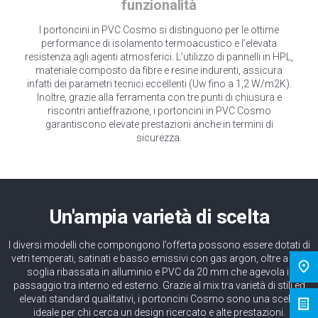
funzionalità
I portoncini in PVC Cosmo si distinguono per le ottime
performance di isolamento termoacustico e l’elevata
resistenza agli agenti atmosferici. L’utilizzo di pannelli in HPL,
materiale composto da fibre e resine indurenti, assicura
infatti dei parametri tecnici eccellenti (Uw fino a 1,2 W/m2K).
Inoltre, grazie alla ferramenta con tre punti di chiusura e
riscontri antieffrazione, i portoncini in PVC Cosmo
garantiscono elevate prestazioni anche in termini di
sicurezza.
Un'ampia varietà di scelta
I diversi modelli che compongono l’offerta possono essere dotati di
vetri temperati, satinati e basso emissivi con gas argon, oltre a una
soglia ribassata in alluminio e PVC da 20 mm che agevola il
passaggio tra interno ed esterno. Grazie al mix tra varietà di stili ed
elevati standard qualitativi, i portoncini Cosmo sono una scelta
ideale per chi cerca un design ricercato e alte prestazioni.