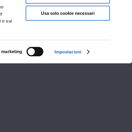
no
Usa solo cookie necessari
el
i e sui
i marketing
Impostazioni
i apertura
A
POMERIGGIO