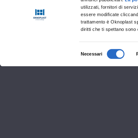
utilizzati, fornitori di se
essere modificate cliccando
trattamento è Oknoplast sp.
diritti che ti spettano sono 
Selezione
Necessari
del
consenso
Informaz
Corso Maroncelli 55 B 