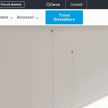
Cerca
Contatti
Piccoli drammi
Trova
niture
Accessori
Rivenditore