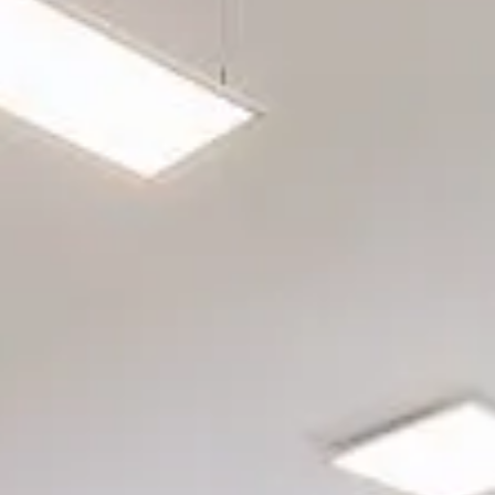
rgetic Premium
rgetic Premium Passive
tra a bilico
ept Plus