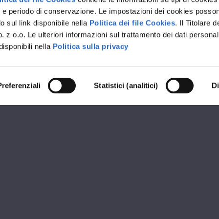
rvizi e periodo di conservazione. Le impostazioni dei cookies posso
 sul link disponibile nella
Politica dei file Cookies
. Il Titolare d
 z o.o. Le ulteriori informazioni sul trattamento dei dati personal
disponibili nella
Politica sulla privacy
Preferenziali
Statistici (analitici)
D
RIVENDITORE PREMIUM OKNOPLAST
ADUE V
ioni
Orari d
- 10127 Torino (TO)
MATTIN