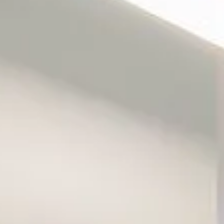
Wine
Wine
Fines
Konc