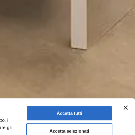
Accetta tutti
to, i
re gli
Accetta selezionati