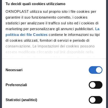
Tu decidi quali cookies utilizziamo
Progettista
OKNOPLAST utilizza sul proprio sito i file cookies per
garantire il suo funzionamento corretto, i cookies
statistici per analizzare il traffico sul sito ed i cookies di
marketing per personalizzare gli annunci pubblicitari.
La
politica dei file Cookies
contiene le informazioni su tipi
di cookies utilizzati, fornitori di servizi e periodo di
conservazione. Le impostazioni dei cookies possono
essere modificate cliccando sul link disponibile nella
Politica dei file Cookies
. Il Titolare del trattamento è
Oknoplast sp. z o.o. Le ulteriori informazioni sul
Selezione
trattamento dei dati personali e sui diritti che ti spettano
Necessari
del
sono disponibili nella
Politica sulla privacy
consenso
Preferenziali
Statistici (analitici)
I campi contrassegnati con * sono obbligatori.