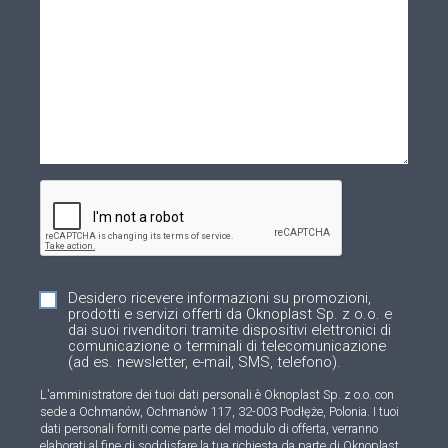
Desidero ricevere informazioni su promozioni,
prodotti e servizi offerti da Oknoplast Sp. z o.o. e
dai suoi rivenditori tramite dispositivi elettronici di
comunicazione o terminali di telecomunicazione
(ad es. newsletter, e-mail, SMS, telefono).
L'amministratore dei tuoi dati personali è Oknoplast Sp. z o.o. con
sede a Ochmanów, Ochmanów 117, 32-003 Podłęże, Polonia. I tuoi
dati personali forniti come parte del modulo di offerta, verranno
elaborati al fine di soddisfare la tua richiesta da parte di Oknoplast