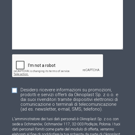
Desidero ricevere informazioni su promozioni,
prodotti e servizi offerti da Oknoplast Sp. z o.o. e
dai suoi rivenditori tramite dispositivi elettronici di
comunicazione o terminali di telecomunicazione
(ad es. newsletter, e-mail, SMS, telefono).
L'amministratore dei tuoi dati personali è Oknoplast Sp. z o.o. con
sede a Ochmanów, Ochmanów 117, 32-003 Podłęże, Polonia. I tuoi
dati personali forniti come parte del modulo di offerta, verranno
elaborati al fine di soddisfare la tua richiesta da parte di Oknoplast