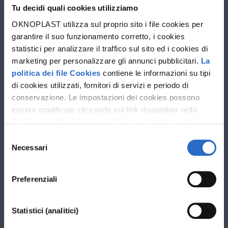
Tu decidi quali cookies utilizziamo
Progettista
OKNOPLAST utilizza sul proprio sito i file cookies per
garantire il suo funzionamento corretto, i cookies
statistici per analizzare il traffico sul sito ed i cookies di
marketing per personalizzare gli annunci pubblicitari.
La
politica dei file Cookies
contiene le informazioni su tipi
di cookies utilizzati, fornitori di servizi e periodo di
conservazione. Le impostazioni dei cookies possono
essere modificate cliccando sul link disponibile nella
Politica dei file Cookies
. Il Titolare del trattamento è
Oknoplast sp. z o.o. Le ulteriori informazioni sul
Selezione
trattamento dei dati personali e sui diritti che ti spettano
Necessari
del
sono disponibili nella
Politica sulla privacy
consenso
Preferenziali
Statistici (analitici)
I campi contrassegnati con * sono obbligatori.