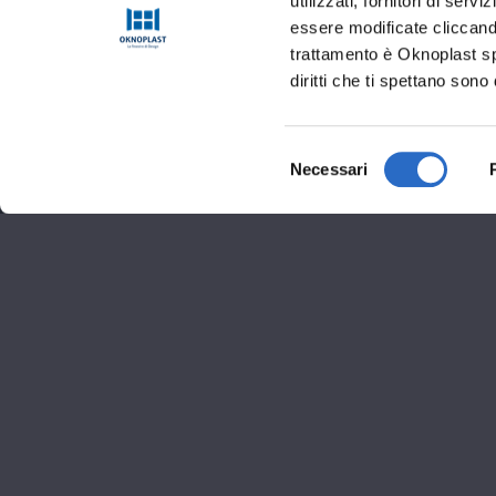
utilizzati, fornitori di se
essere modificate cliccando
trattamento è Oknoplast sp.
diritti che ti spettano sono 
Selezione
Necessari
del
consenso
Informaz
Corso Torino 80, STR
0125-1894127