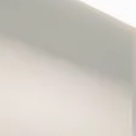
Wine
Wine
Fines
Konc