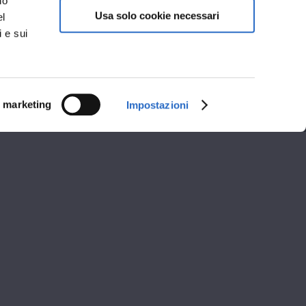
no
Usa solo cookie necessari
el
i e sui
i marketing
Impostazioni
i apertura
A
POMERIGGIO
14:00 - 18:30