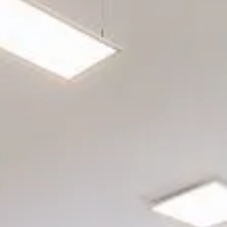
rgetic Premium
rgetic Premium Passive
tra a bilico
ept Plus