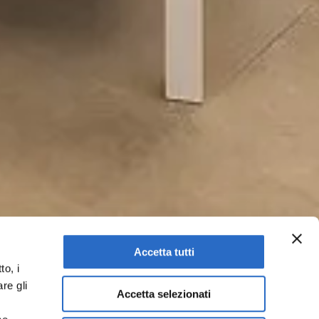
Accetta tutti
to, i
re gli
Accetta selezionati