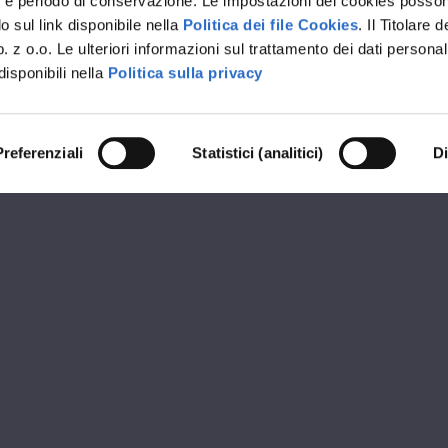
rvizi e periodo di conservazione. Le impostazioni dei cookies posso
 sul link disponibile nella
Politica dei file Cookies
. Il Titolare d
 z o.o. Le ulteriori informazioni sul trattamento dei dati personal
disponibili nella
Politica sulla privacy
Preferenziali
Statistici (analitici)
D
RIVENDITORE PREMIUM OKNOPLAST
BRIANESE SERRAMENTI
ioni
Orari d
AMBINO
MATTIN
-