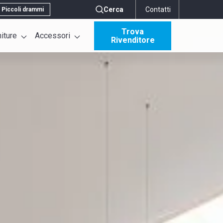
Cerca
Contatti
Piccoli drammi
Trova
niture
Accessori
Rivenditore