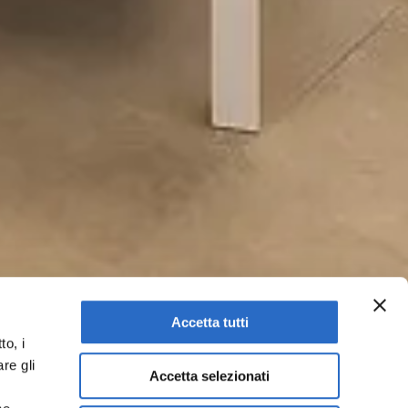
Accetta tutti
to, i
re gli
Accetta selezionati