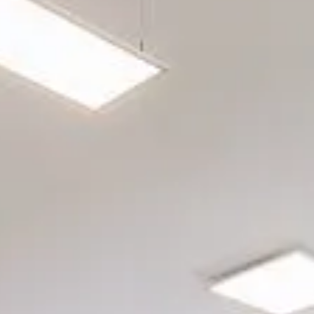
rgetic Premium
rgetic Premium Passive
tra a bilico
ept Plus