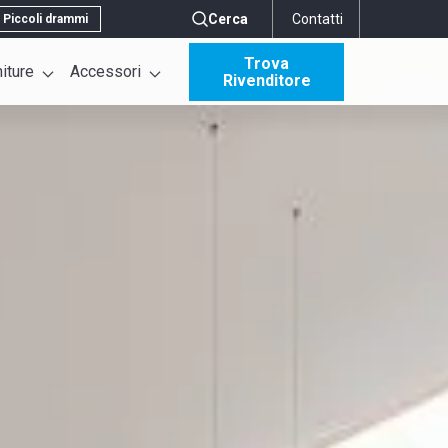
Cerca
Contatti
Piccoli drammi
Trova
niture
Accessori
Rivenditore