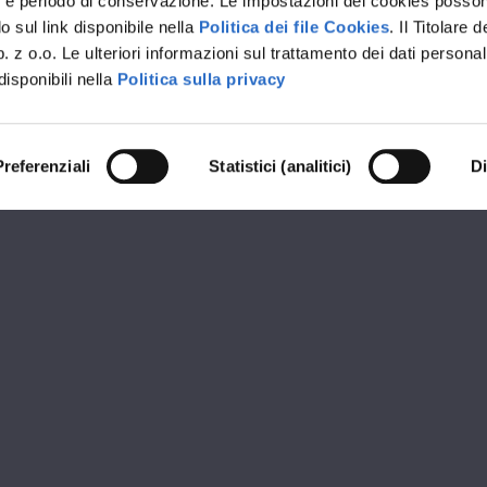
rvizi e periodo di conservazione. Le impostazioni dei cookies posso
 sul link disponibile nella
Politica dei file Cookies
. Il Titolare d
 z o.o. Le ulteriori informazioni sul trattamento dei dati personal
disponibili nella
Politica sulla privacy
Preferenziali
Statistici (analitici)
D
RIVENDITORE PREMIUM OKNOPLAST
CAME SERRAMENTI
ioni
Orari d
 Milano
MATTIN
-