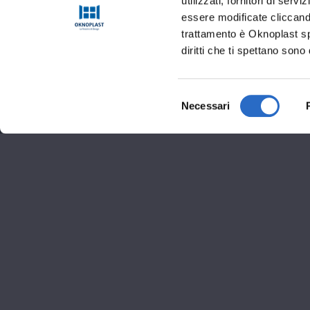
utilizzati, fornitori di se
essere modificate cliccando
trattamento è Oknoplast sp.
diritti che ti spettano sono 
Selezione
Necessari
del
consenso
Informaz
Viale Zara, 117 - 20159
02 2305 6363