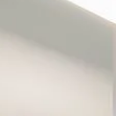
Wine
Wine
Fines
Konc