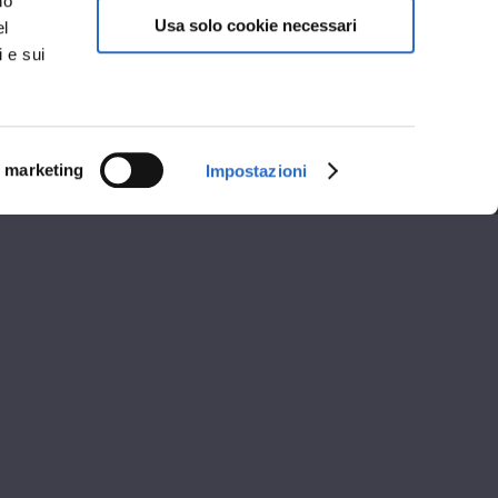
no
Usa solo cookie necessari
el
i e sui
i marketing
Impostazioni
i apertura
A
POMERIGGIO
14:00 - 19:00