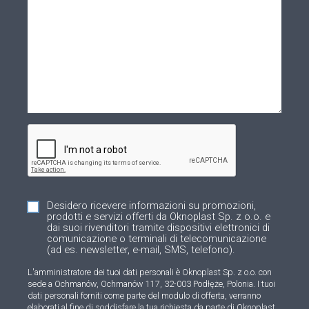
Desidero ricevere informazioni su promozioni,
prodotti e servizi offerti da Oknoplast Sp. z o.o. e
dai suoi rivenditori tramite dispositivi elettronici di
comunicazione o terminali di telecomunicazione
(ad es. newsletter, e-mail, SMS, telefono).
L'amministratore dei tuoi dati personali è Oknoplast Sp. z o.o. con
sede a Ochmanów, Ochmanów 117, 32-003 Podłęże, Polonia. I tuoi
dati personali forniti come parte del modulo di offerta, verranno
elaborati al fine di soddisfare la tua richiesta da parte di Oknoplast