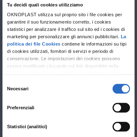
Tu decidi quali cookies utilizziamo
Progettista
OKNOPLAST utilizza sul proprio sito i file cookies per
garantire il suo funzionamento corretto, i cookies
statistici per analizzare il traffico sul sito ed i cookies di
marketing per personalizzare gli annunci pubblicitari.
La
politica dei file Cookies
contiene le informazioni su tipi
di cookies utilizzati, fornitori di servizi e periodo di
conservazione. Le impostazioni dei cookies possono
essere modificate cliccando sul link disponibile nella
Politica dei file Cookies
. Il Titolare del trattamento è
Oknoplast sp. z o.o. Le ulteriori informazioni sul
Selezione
trattamento dei dati personali e sui diritti che ti spettano
Necessari
del
sono disponibili nella
Politica sulla privacy
consenso
Preferenziali
Statistici (analitici)
I campi contrassegnati con * sono obbligatori.