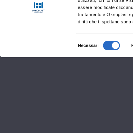
utilizzati, fornitori di se
essere modificate cliccando
trattamento è Oknoplast sp.
diritti che ti spettano sono 
Selezione
Necessari
del
consenso
Informaz
Viale Milton 1 Firenze
055 499277