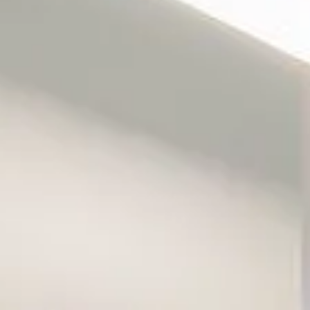
Wine
Wine
Fines
Konc