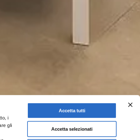
Accetta tutti
to, i
re gli
Accetta selezionati