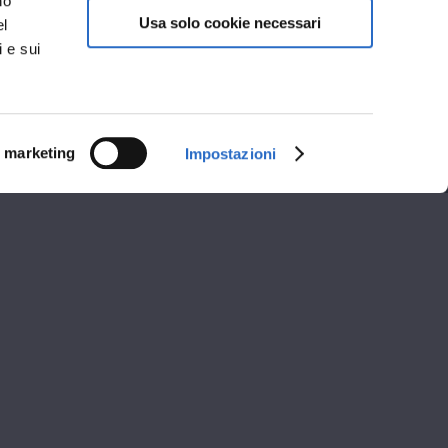
no
Usa solo cookie necessari
el
i e sui
i marketing
Impostazioni
i apertura
A
POMERIGGIO
13:00
15:30 - 19:00