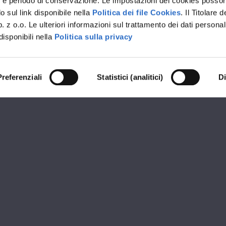
rvizi e periodo di conservazione. Le impostazioni dei cookies posso
 sul link disponibile nella
Politica dei file Cookies
. Il Titolare d
 z o.o. Le ulteriori informazioni sul trattamento dei dati personal
disponibili nella
Politica sulla privacy
Preferenziali
Statistici (analitici)
D
RIVENDITORE PREMIUM OKNOPLAST
CRM SERRAMENTI
ioni
Orari d
 Ponte Rosso
MATTIN
09:30 - 