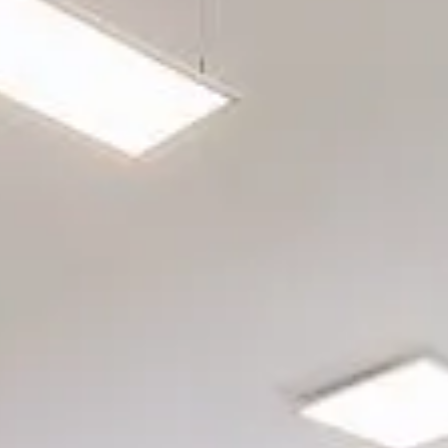
rgetic Premium
rgetic Premium Passive
tra a bilico
ept Plus