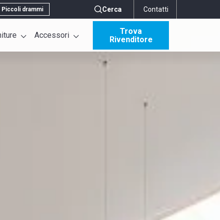
Cerca
Contatti
Piccoli drammi
Trova
niture
Accessori
Rivenditore