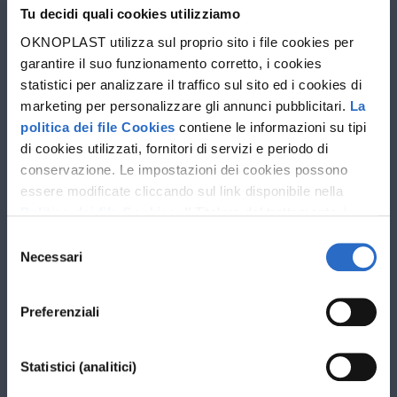
Tu decidi quali cookies utilizziamo
Progettista
OKNOPLAST utilizza sul proprio sito i file cookies per
garantire il suo funzionamento corretto, i cookies
statistici per analizzare il traffico sul sito ed i cookies di
marketing per personalizzare gli annunci pubblicitari.
La
politica dei file Cookies
contiene le informazioni su tipi
di cookies utilizzati, fornitori di servizi e periodo di
conservazione. Le impostazioni dei cookies possono
essere modificate cliccando sul link disponibile nella
Politica dei file Cookies
. Il Titolare del trattamento è
Oknoplast sp. z o.o. Le ulteriori informazioni sul
Selezione
trattamento dei dati personali e sui diritti che ti spettano
Necessari
del
sono disponibili nella
Politica sulla privacy
consenso
Preferenziali
Statistici (analitici)
I campi contrassegnati con * sono obbligatori.