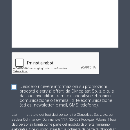
Desidero ricevere informazioni su promozioni,
prodotti e servizi offerti da Oknoplast Sp. z o.o. e
dai suoi rivenditori tramite dispositivi elettronici di
comunicazione o terminali di telecomunicazione
(ad es. newsletter, e-mail, SMS, telefono).
L'amministratore dei tuoi dati personali è Oknoplast Sp. z o.o. con
sede a Ochmanów, Ochmanów 117, 32-003 Podłęże, Polonia. I tuoi
dati personali forniti come parte del modulo di offerta, verranno
elaborati al fine di soddisfare la tua richiesta da parte di Oknoplast