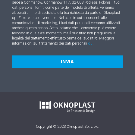
sede a Ochmanów, Ochmanów 117, 32-003 Podłęże, Polonia. I tuoi
dati personali forniti come parte del modulo di offerta, verranno
elaborati al fine di soddisfare la tua richiesta da parte di Oknoplast
sp. Z o.o. e i suoi rivenditori. Nel caso in cui acconsenti alle
comunicazioni di marketing, i tuoi dati personali verranno utilizzati
anche a questo scopo. Sottolineiamo che il consenso può essere
revocato in qualsiasi momento, ma il suo ritiro non pregiudica la
legalità del trattamento effettuato prima del suo ritiro. Maggiori
informazioni sul trattamento dei dati personali
qui
.
INVIA
Copyright © 2023 Oknoplast Sp. z o.o.