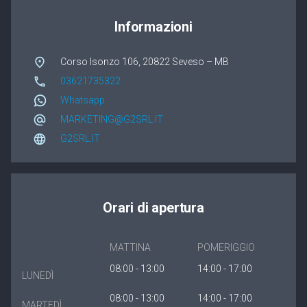
Winergetic Premium
Informazioni
Winergetic Premium Passive
Corso Isonzo 106, 20822 Seveso – MB
Finestra a bilico
03621735322
Whatsapp
Koncept Plus
MARKETING@G2SRL.IT
G2SRL.IT
Orari di apertura
MATTINA
POMERIGGIO
08:00 - 13:00
14:00 - 17:00
LUNEDÌ
08:00 - 13:00
14:00 - 17:00
MARTEDÌ