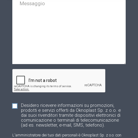
Desidero ricevere informazioni su promozioni,
prodotti e servizi offerti da Oknoplast Sp. z o.o. e
dai suoi rivenditori tramite dispositivi elettronici di
comunicazione o terminali di telecomunicazione
(ad es. newsletter, e-mail, SMS, telefono).
L'amministratore dei tuoi dati personali è Oknoplast Sp. z o.o. con