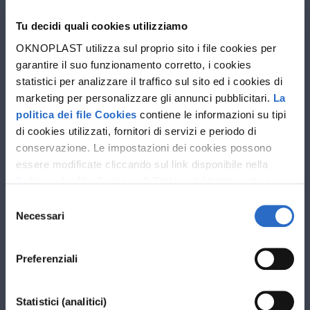
Azienda
Tu decidi quali cookies utilizziamo
Progettista
OKNOPLAST utilizza sul proprio sito i file cookies per
garantire il suo funzionamento corretto, i cookies
statistici per analizzare il traffico sul sito ed i cookies di
marketing per personalizzare gli annunci pubblicitari.
La
politica dei file Cookies
contiene le informazioni su tipi
di cookies utilizzati, fornitori di servizi e periodo di
conservazione. Le impostazioni dei cookies possono
essere modificate cliccando sul link disponibile nella
Politica dei file Cookies
. Il Titolare del trattamento è
Oknoplast sp. z o.o. Le ulteriori informazioni sul
Selezione
trattamento dei dati personali e sui diritti che ti spettano
Necessari
del
sono disponibili nella
Politica sulla privacy
consenso
Preferenziali
Statistici (analitici)