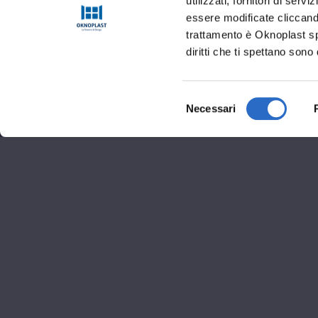
utilizzati, fornitori di se
essere modificate cliccando
trattamento è Oknoplast sp.
diritti che ti spettano sono 
Selezione
Necessari
del
consenso
Informaz
Corso Roma 86 - 2009
02 45483936