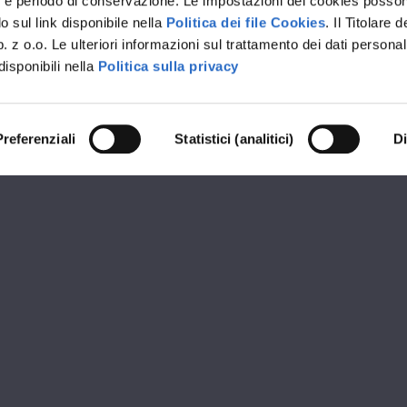
rvizi e periodo di conservazione. Le impostazioni dei cookies posso
 sul link disponibile nella
Politica dei file Cookies
. Il Titolare d
 z o.o. Le ulteriori informazioni sul trattamento dei dati personal
disponibili nella
Politica sulla privacy
Preferenziali
Statistici (analitici)
D
RIVENDITORE PREMIUM OKNOPLAST
ITALSER
ioni
Orari d
3 Cologno Monzese (MI)
MATTIN
09:30 - 