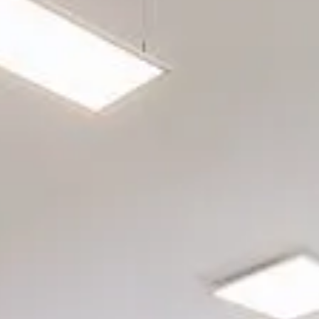
rgetic Premium
rgetic Premium Passive
tra a bilico
ept Plus