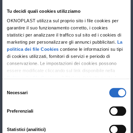
Azienda
Tu decidi quali cookies utilizziamo
Progettista
OKNOPLAST utilizza sul proprio sito i file cookies per
garantire il suo funzionamento corretto, i cookies
statistici per analizzare il traffico sul sito ed i cookies di
marketing per personalizzare gli annunci pubblicitari.
La
politica dei file Cookies
contiene le informazioni su tipi
di cookies utilizzati, fornitori di servizi e periodo di
conservazione. Le impostazioni dei cookies possono
essere modificate cliccando sul link disponibile nella
Politica dei file Cookies
. Il Titolare del trattamento è
Oknoplast sp. z o.o. Le ulteriori informazioni sul
Selezione
trattamento dei dati personali e sui diritti che ti spettano
Necessari
del
sono disponibili nella
Politica sulla privacy
consenso
Preferenziali
Statistici (analitici)