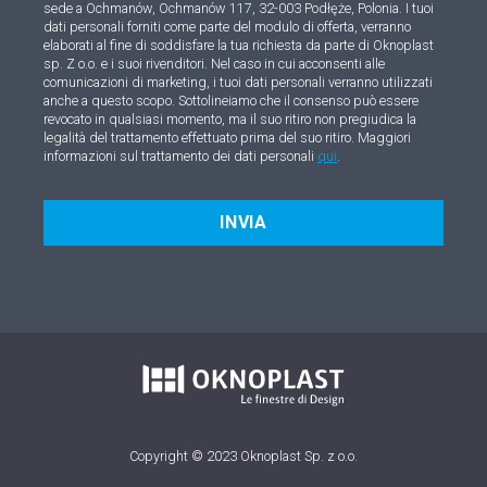
sede a Ochmanów, Ochmanów 117, 32-003 Podłęże, Polonia. I tuoi
dati personali forniti come parte del modulo di offerta, verranno
elaborati al fine di soddisfare la tua richiesta da parte di Oknoplast
sp. Z o.o. e i suoi rivenditori. Nel caso in cui acconsenti alle
comunicazioni di marketing, i tuoi dati personali verranno utilizzati
anche a questo scopo. Sottolineiamo che il consenso può essere
revocato in qualsiasi momento, ma il suo ritiro non pregiudica la
legalità del trattamento effettuato prima del suo ritiro. Maggiori
informazioni sul trattamento dei dati personali
qui
.
INVIA
Copyright © 2023 Oknoplast Sp. z o.o.