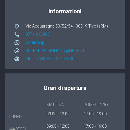
Winergetic Premium
Informazioni
Winergetic Premium Passive
Via Acquaregna 50/52/54 - 00019 Tivoli (RM)
Finestra a bilico
0774 313993
Whatsapp
Koncept Plus
VETRERIACIRIGNANO@LIBERO.IT
CIRIGNANOVETROINFISSI.IT
Orari di apertura
MATTINA
POMERIGGIO
09:00 - 12:00
17:00 - 19:00
LUNEDÌ
09:00 - 12:00
17:00 - 19:00
MARTEDÌ