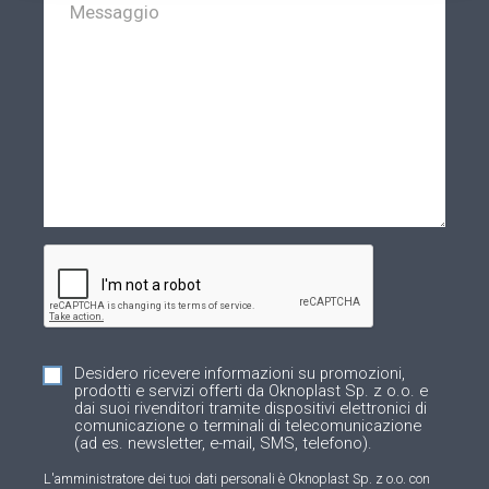
Desidero ricevere informazioni su promozioni,
prodotti e servizi offerti da Oknoplast Sp. z o.o. e
dai suoi rivenditori tramite dispositivi elettronici di
comunicazione o terminali di telecomunicazione
(ad es. newsletter, e-mail, SMS, telefono).
L'amministratore dei tuoi dati personali è Oknoplast Sp. z o.o. con