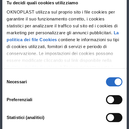
Progettista
Tu decidi quali cookies utilizziamo
OKNOPLAST utilizza sul proprio sito i file cookies per
garantire il suo funzionamento corretto, i cookies
statistici per analizzare il traffico sul sito ed i cookies di
marketing per personalizzare gli annunci pubblicitari.
La
politica dei file Cookies
contiene le informazioni su tipi
di cookies utilizzati, fornitori di servizi e periodo di
conservazione. Le impostazioni dei cookies possono
essere modificate cliccando sul link disponibile nella
Politica dei file Cookies
. Il Titolare del trattamento è
Oknoplast sp. z o.o. Le ulteriori informazioni sul
Selezione
trattamento dei dati personali e sui diritti che ti spettano
Necessari
del
sono disponibili nella
Politica sulla privacy
consenso
Preferenziali
I campi contrassegnati con * sono obbligatori.
Statistici (analitici)