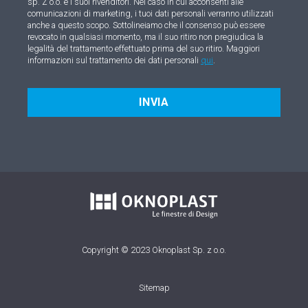
sp. Z o.o. e i suoi rivenditori. Nel caso in cui acconsenti alle
comunicazioni di marketing, i tuoi dati personali verranno utilizzati
anche a questo scopo. Sottolineiamo che il consenso può essere
revocato in qualsiasi momento, ma il suo ritiro non pregiudica la
legalità del trattamento effettuato prima del suo ritiro. Maggiori
informazioni sul trattamento dei dati personali
qui
.
INVIA
Copyright © 2023 Oknoplast Sp. z o.o.
Sitemap