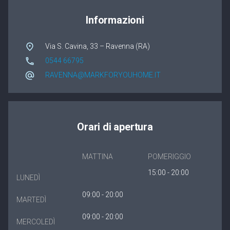
Winergetic Premium
Informazioni
Winergetic Premium Passive
Via S. Cavina, 33 – Ravenna (RA)
Finestra a bilico
0544 66795
RAVENNA@MARKFORYOUHOME.IT
Koncept Plus
Orari di apertura
MATTINA
POMERIGGIO
15:00 - 20:00
LUNEDÌ
09:00 - 20:00
MARTEDÌ
09:00 - 20:00
MERCOLEDÌ