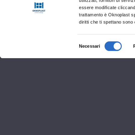
utilizzati, fornitori di se
essere modificate cliccando
trattamento è Oknoplast sp.
diritti che ti spettano sono 
Selezione
Necessari
del
consenso
Informaz
Via Edmondo deAmicis
(IM)