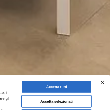
Accetta tutti
to, i
re gli
Accetta selezionati