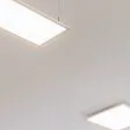
rgetic Premium
rgetic Premium Passive
tra a bilico
ept Plus