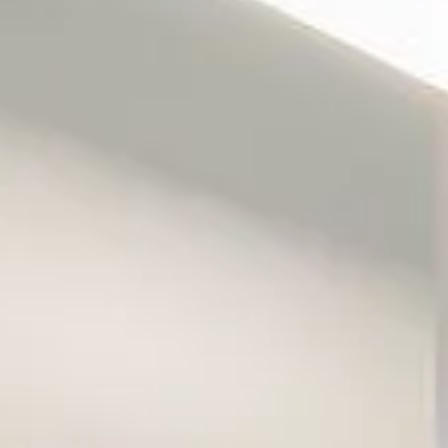
Wine
Wine
Fines
Konc