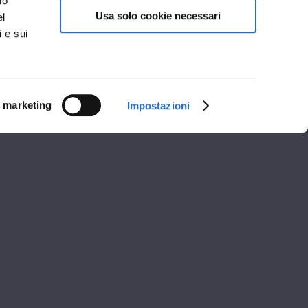
no
Usa solo cookie necessari
el
i e sui
i marketing
Impostazioni
i apertura
A
POMERIGGIO
12:30
14:30 - 19:00