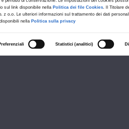
rvizi e periodo di conservazione. Le impostazioni dei cookies posso
 sul link disponibile nella
Politica dei file Cookies
. Il Titolare d
 z o.o. Le ulteriori informazioni sul trattamento dei dati personal
disponibili nella
Politica sulla privacy
Preferenziali
Statistici (analitici)
D
RIVENDITORE PREMIUM OKNOPLAST
GALLI SRL
ioni
Orari d
 42 - 18039 Ventimiglia
MATTIN
08:30 - 