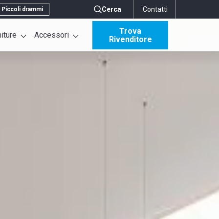
Cerca
Contatti
Piccoli drammi
Trova
niture
Accessori
Rivenditore