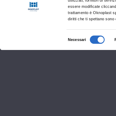
utilizzati, fornitori di se
essere modificate cliccando
trattamento è Oknoplast sp.
diritti che ti spettano sono 
Selezione
Necessari
del
consenso
Informaz
Via dei Sanniti 5 – San 
0824330223