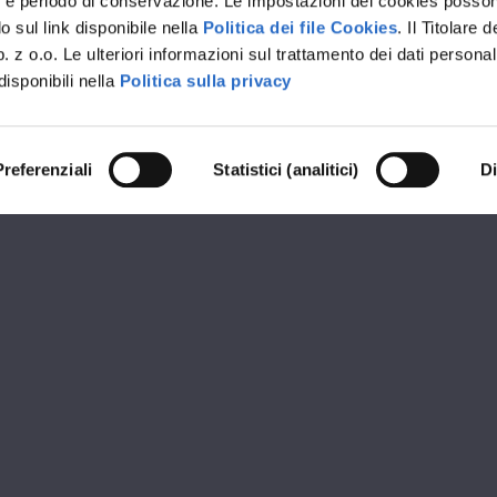
rvizi e periodo di conservazione. Le impostazioni dei cookies posso
 sul link disponibile nella
Politica dei file Cookies
. Il Titolare d
 z o.o. Le ulteriori informazioni sul trattamento dei dati personal
disponibili nella
Politica sulla privacy
Preferenziali
Statistici (analitici)
D
RIVENDITORE PREMIUM OKNOPLAST
NS LIVING STYLE
ioni
Orari d
Giorgio del Sannio (BN)
MATTIN
09:00 - 