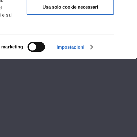
no
Usa solo cookie necessari
el
i e sui
i marketing
Impostazioni
i apertura
A
POMERIGGIO
13:00
15:30 - 19:30