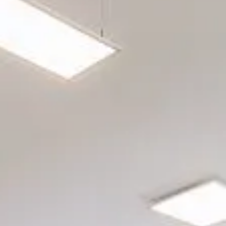
rgetic Premium
rgetic Premium Passive
tra a bilico
ept Plus