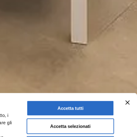
Accetta tutti
to, i
re gli
Accetta selezionati