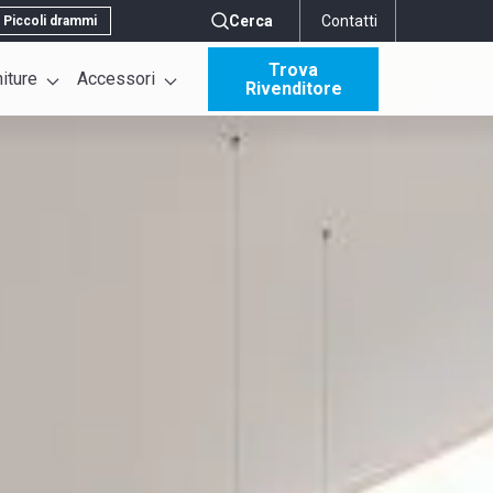
Cerca
Contatti
Piccoli drammi
Trova
niture
Accessori
Rivenditore