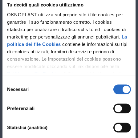
Tu decidi quali cookies utilizziamo
Progettista
OKNOPLAST utilizza sul proprio sito i file cookies per
garantire il suo funzionamento corretto, i cookies
statistici per analizzare il traffico sul sito ed i cookies di
marketing per personalizzare gli annunci pubblicitari.
La
politica dei file Cookies
contiene le informazioni su tipi
di cookies utilizzati, fornitori di servizi e periodo di
conservazione. Le impostazioni dei cookies possono
essere modificate cliccando sul link disponibile nella
Politica dei file Cookies
. Il Titolare del trattamento è
Oknoplast sp. z o.o. Le ulteriori informazioni sul
Selezione
trattamento dei dati personali e sui diritti che ti spettano
Necessari
del
sono disponibili nella
Politica sulla privacy
consenso
Preferenziali
Statistici (analitici)
I campi contrassegnati con * sono obbligatori.