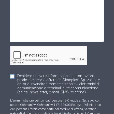
Desidero ricevere informazioni su promozioni,
prodotti e servizi offerti da Oknoplast Sp. z o.o. e
dai suoi rivenditori tramite dispositivi elettronici di
comunicazione o terminali di telecomunicazione
(ad es. newsletter, e-mail, SMS, telefono).
L'amministratore dei tuoi dati personali è Oknoplast Sp. z o.o. con
sede a Ochmanów, Ochmanów 117, 32-003 Podłęże, Polonia. I tuoi
dati personali forniti come parte del modulo di offerta, verranno
elaborati al fine di soddisfare la tua richiesta da parte di Oknoplast