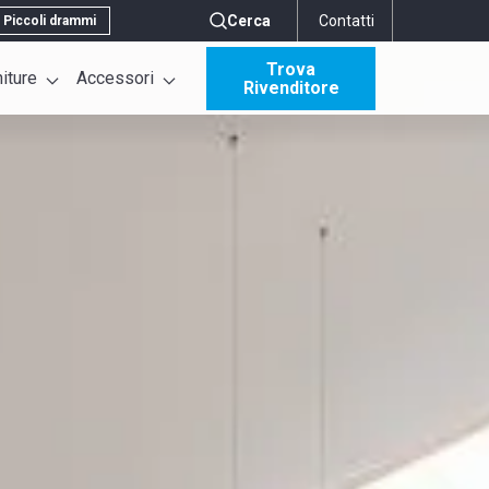
Cerca
Contatti
Piccoli drammi
Trova
niture
Accessori
Rivenditore