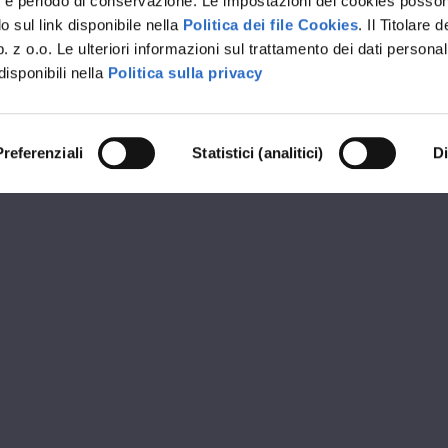
rvizi e periodo di conservazione. Le impostazioni dei cookies posso
 sul link disponibile nella
Politica dei file Cookies
. Il Titolare d
 z o.o. Le ulteriori informazioni sul trattamento dei dati personal
disponibili nella
Politica sulla privacy
Preferenziali
Statistici (analitici)
D
RIVENDITORE PREMIUM OKNOPLAST
TECNICOM
ioni
Orari d
rento (TN)
MATTIN
08:30 - 