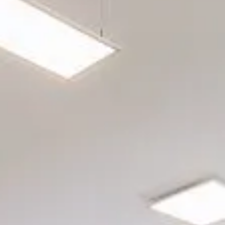
rgetic Premium
rgetic Premium Passive
tra a bilico
ept Plus