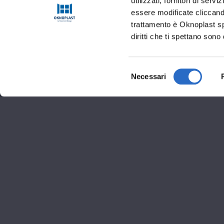
utilizzati, fornitori di se
essere modificate cliccando
trattamento è Oknoplast sp.
diritti che ti spettano sono 
Selezione
Necessari
del
consenso
Informaz
Via di Lamar 2, 38121 T
0461 239524