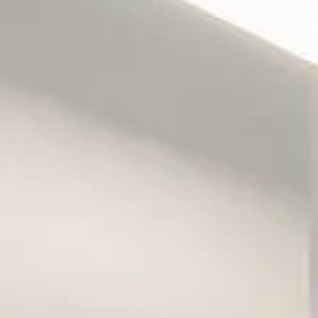
Wine
Wine
Fines
Konc