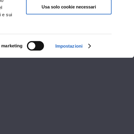
no
Usa solo cookie necessari
el
i e sui
i marketing
Impostazioni
i apertura
A
POMERIGGIO
12:00
14:30 - 18:00