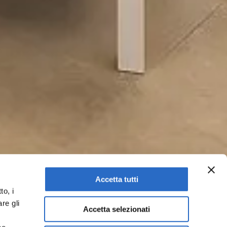
Accetta tutti
to, i
re gli
Accetta selezionati