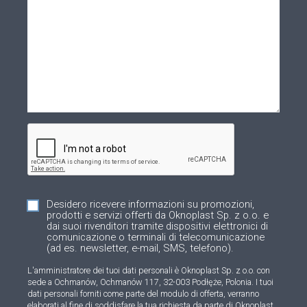
Desidero ricevere informazioni su promozioni,
prodotti e servizi offerti da Oknoplast Sp. z o.o. e
dai suoi rivenditori tramite dispositivi elettronici di
comunicazione o terminali di telecomunicazione
(ad es. newsletter, e-mail, SMS, telefono).
L'amministratore dei tuoi dati personali è Oknoplast Sp. z o.o. con
sede a Ochmanów, Ochmanów 117, 32-003 Podłęże, Polonia. I tuoi
dati personali forniti come parte del modulo di offerta, verranno
elaborati al fine di soddisfare la tua richiesta da parte di Oknoplast