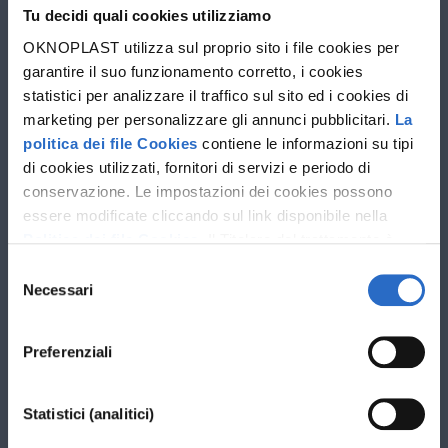
Tu decidi quali cookies utilizziamo
Progettista
OKNOPLAST utilizza sul proprio sito i file cookies per
garantire il suo funzionamento corretto, i cookies
statistici per analizzare il traffico sul sito ed i cookies di
marketing per personalizzare gli annunci pubblicitari.
La
politica dei file Cookies
contiene le informazioni su tipi
di cookies utilizzati, fornitori di servizi e periodo di
conservazione. Le impostazioni dei cookies possono
essere modificate cliccando sul link disponibile nella
Politica dei file Cookies
. Il Titolare del trattamento è
Oknoplast sp. z o.o. Le ulteriori informazioni sul
Selezione
trattamento dei dati personali e sui diritti che ti spettano
Necessari
del
sono disponibili nella
Politica sulla privacy
consenso
Preferenziali
Statistici (analitici)
I campi contrassegnati con * sono obbligatori.