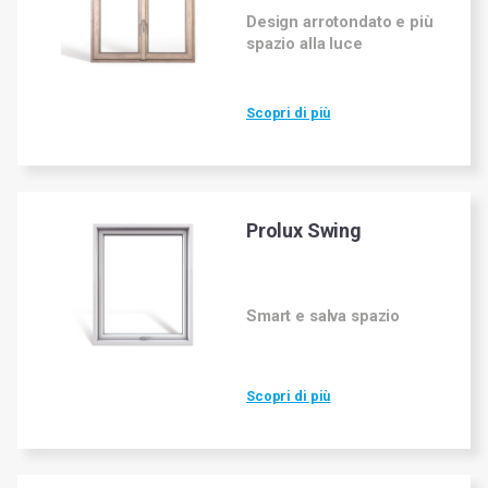
Design arrotondato e più
Più
spazio alla luce
luce
Scopri di più
Più
isolamento
termico
Prolux Swing
Più
insonorizzazione
Smart e salva spazio
Scopri di più