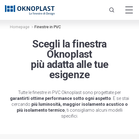
PVC
PVC
PVC
PVC
PVC
ALLUMINIO
ALLUMINIO
ALLUMINIO
ALLUMINIO
ALLUMINIO
Cassonetti monoblocco
Homepage
Finestre in PVC
Frangisole
Portoncini di ingresso Oknoplast
Tenvis Design Pro
Prolux Slide
Skyline
Titano
Prolux
Scegli la finestra
Novità
Novità
Veneziane interne
Alzante HST Motion
Prolux Evolution
Porte Cosmo
Titano EVO
Oknoplast
Tenvis Black Design
Aluslide Lux
Novità
più adatta alle tue
Scuretti interni
Alzante HST Premium
Prolux Swing
Titano OC
Aluslide Premium Lux
Tenvis Linea Infinity
esigenze
Titano EVO OC
Traslante PSK
Prolux Plus
Aluslide Pro
Novità
Tenvis Linea Groove
Tapparelle e persiane
Titano Steel
Ekosol
Aluslide Premium Pro
Prolux +
Porte scorrevoli
Tenvis Linea Classic
Novità
Tutte le finestre in PVC Oknoplast sono progettate per
Maniglie
Futural
garantirti ottime performance sotto ogni aspetto
. E se stai
MS Slide
Tenvis Linea Intarsio
Platinium Plus
Cassonetti monoblocco
cercando
più luminosità, maggior isolamento acustico o
Futural OC
più isolamento termico
, ti consigliamo alcuni modelli
Tenvis Linea Inox
Squareline
specifici.
Prolux ALU
Novità
Tenvis Linea ECO
Prismatic
Tenvis Linea Vintage
Prismatic Evolution