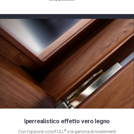
Iperrealistico effetto vero legno
®
Con l’opzione colorFULL
e la gamma di rivestimenti