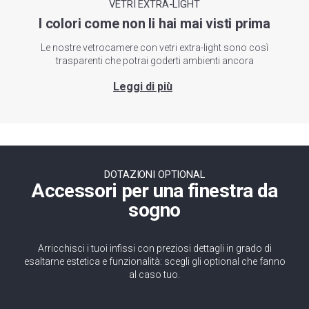
VETRI EXTRA-LIGHT
I colori come non li hai mai visti prima
Le nostre vetrocamere con vetri extra-light sono così
trasparenti che potrai goderti ambienti ancora
DOTAZIONI OPTIONAL
Accessori per una finestra da
sogno
Arricchisci i tuoi infissi con preziosi dettagli in grado di
esaltarne estetica e funzionalità: scegli gli optional che fanno
al caso tuo.